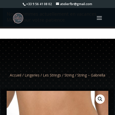
+33 9 56 41 08 02
atelierfbr@gmail.com
Nous sommes actuellement en vacances.
Merci pour votre patience.
Accueil
/
Lingeries
/
Les Strings
/
String
/ String – Gabriella