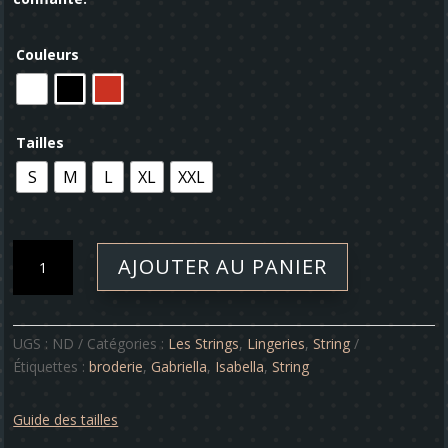
Couleurs
Tailles
S
M
L
XL
XXL
quantité
AJOUTER AU PANIER
de
String
-
Gabriella
UGS :
ND
Catégories :
Les Strings
,
Lingeries
,
String
Étiquettes :
broderie
,
Gabriella
,
Isabella
,
String
Guide des tailles