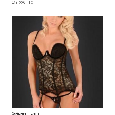
219,00
€
TTC
Guêpière – Elena