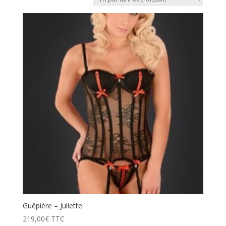
prix
décroissant
Guêpière – Juliette
219,00
€
TTC