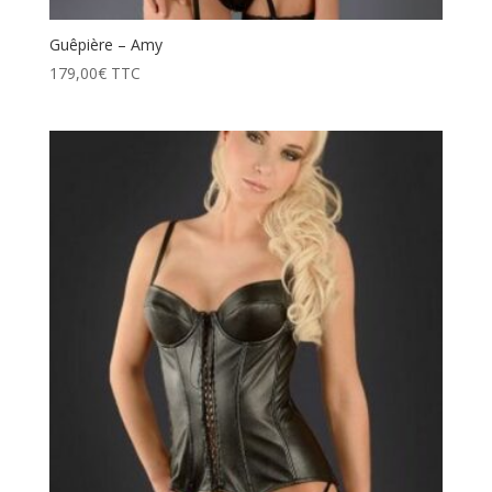
Guêpière – Amy
179,00
€
TTC