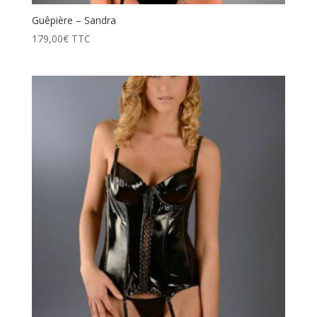
Guêpière – Sandra
179,00
€
TTC