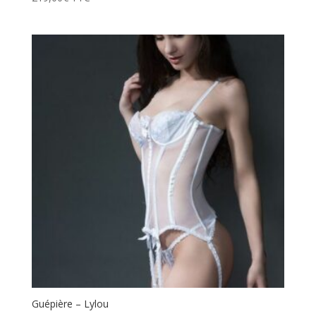
Guépière – Lylou