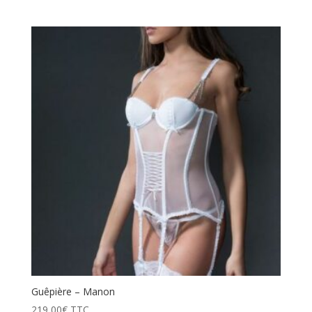
Guêpière – Manon
219,00
€
TTC