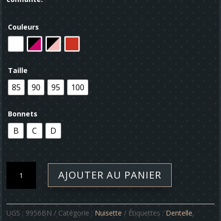
Couleurs
Taille
85
90
95
100
Bonnets
B
C
D
quantité
AJOUTER AU PANIER
de
Nuisette
-
Sarah
UGS :
9956BN
Catégorie :
Nuisette
Étiquettes :
Dentelle
,