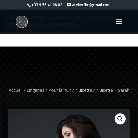
+33 9 56 41 08 02
atelierfbr@gmail.com
Nous sommes actuellement en vacances.
Merci pour votre patience.
Accueil
/
Lingeries
/
Pour la nuit
/
Nuisette
/ Nuisette – Sarah