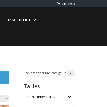
Articles 0
S
INSCRIPTION
Trouver directement ce que
vous désirez en utilisant ces
filtres :
Sélectionner
une
catégorie
Tailles
Tailles