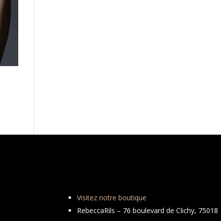
Visitez notre boutique
RebeccaRils – 76 boulevard de Clichy, 75018