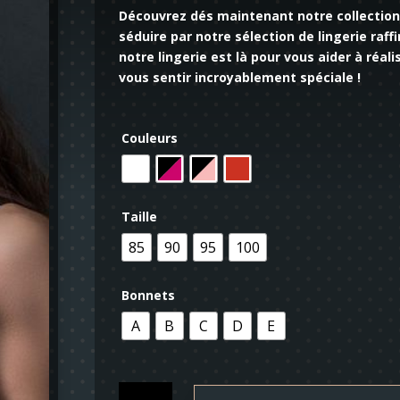
Découvrez dés maintenant notre collection 
séduire par notre sélection de lingerie raff
notre lingerie est là pour vous aider à réa
vous sentir incroyablement spéciale !
Couleurs
Taille
85
90
95
100
Bonnets
A
B
C
D
E
quantité