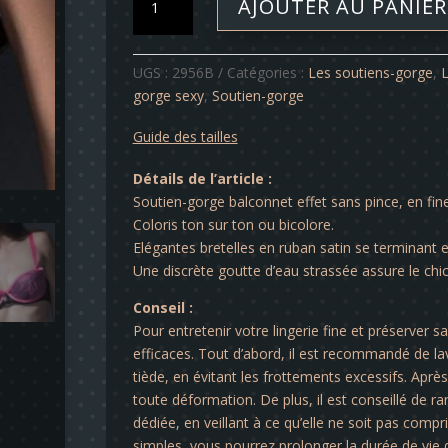
AJOUTER AU PANIER
de
Soutien-
gorge
UGS :
2956B
Catégories :
Les soutiens-gorge
,
L
-
gorge sexy
,
Soutien-gorge
Sarah
Guide des tailles
Détails de l’article :
Soutien-gorge balconnet effet sans pince, en fi
Coloris ton sur ton ou bicolore.
Elégantes bretelles en ruban satin se terminant 
Une discrète goutte d’eau strassée assure le chi
Conseil :
Pour entretenir votre lingerie fine et préserver s
efficaces. Tout d’abord, il est recommandé de lav
tiède, en évitant les frottements excessifs. Après 
toute déformation. De plus, il est conseillé de ra
dédiée, en veillant à ce qu’elle ne soit pas comp
simples, vous pourrez prolonger la durée de vie d