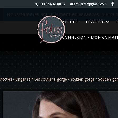
+33 9 56 41 08 02
atelierfbr@gmail.com
Nous sommes actuellement en vacances. Merci p
ACCUEIL
LINGERIE
CONNEXION / MON COMPT
Accueil
/
Lingeries
/
Les soutiens-gorge
/
Soutien-gorge
/ Soutien-go