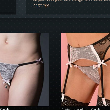
longtemps.
 Sarah
Porte-jarretelles – Sarah