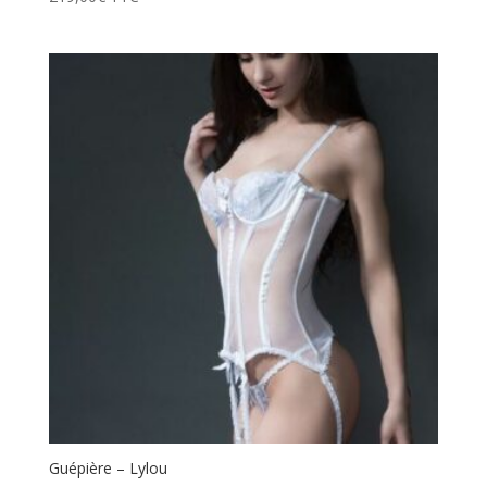
Guépière – Lylou