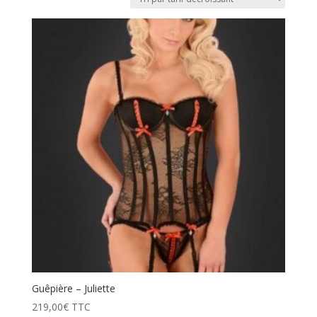
prix
décroissant
Guêpière – Juliette
219,00
€
TTC