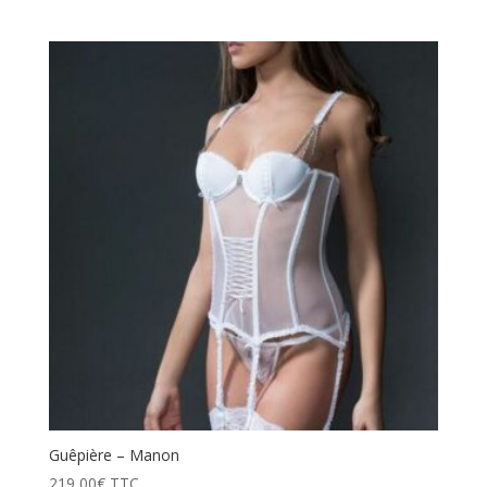
Guêpière – Manon
219,00
€
TTC