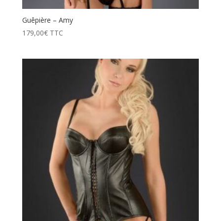
Guêpière – Amy
179,00
€
TTC