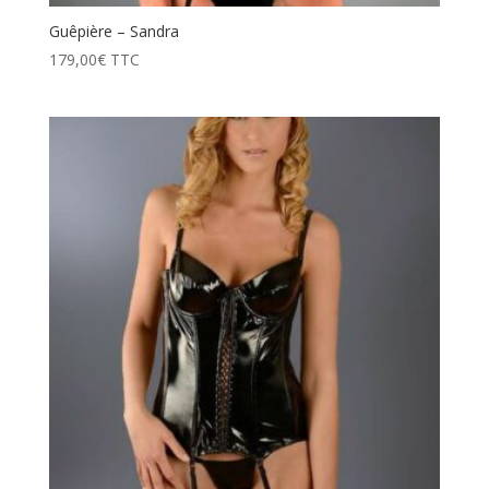
Guêpière – Sandra
179,00
€
TTC