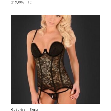
219,00
€
TTC
Guêpière – Elena