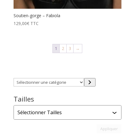
Soutien-gorge – Fabiola
129,00
€
TTC
1
2
3
→
Trouver directement ce que vous désirez en utilisant
ces filtres :
Sélectionner
une
catégorie
Tailles
Tailles
Appliquer l
Appliquer