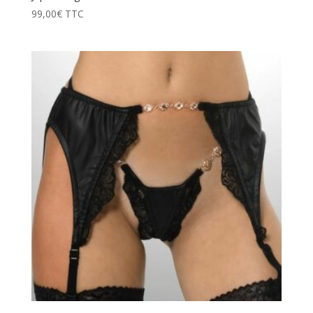
99,00
€
TTC