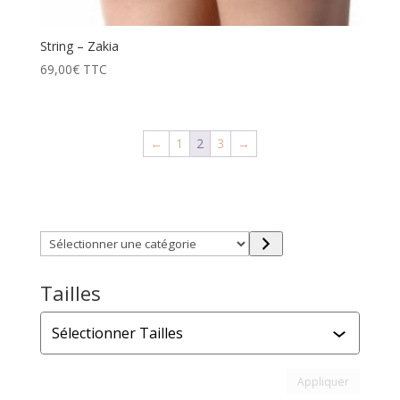
String – Zakia
69,00
€
TTC
←
1
2
3
→
Trouver directement ce que vous désirez en utilisant
ces filtres :
Sélectionner
une
catégorie
Tailles
Tailles
Appliquer l
Appliquer