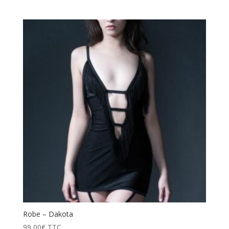
Robe – Dakota
99,00
€
TTC