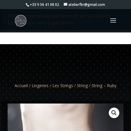
+33 9 56 41 08 02
atelierfbr@gmail.com
Nous sommes actuellement en vacances.
Merci pour votre patience.
Accueil
/
Lingeries
/
Les Strings
/
String
/ String – Ruby