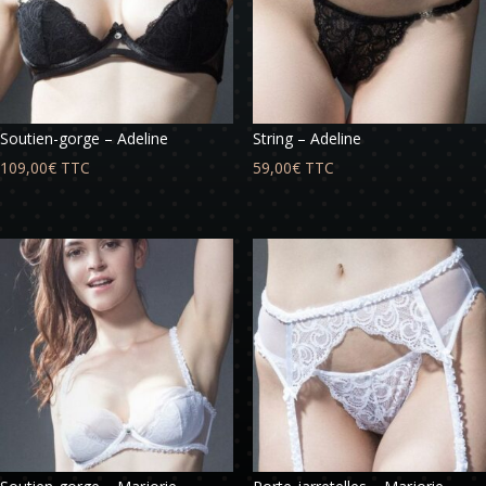
Soutien-gorge – Adeline
String – Adeline
109,00
€
TTC
59,00
€
TTC