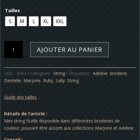
Tailles
S
M
L
XL
XXL
quantité
AJOUTER AU PANIER
de
String
-
Ruby
UGS :
4184
Catégorie :
String
Étiquettes :
Adeline
,
broderie
,
Dentelle
,
Marjorie
,
Ruby
,
Sally
,
String
Guide des tailles
Détails de l’article :
Mini string ficelle disponible dans différentes broderies de
couleur, pouvant être assorti aux collections Marjorie et Adeline.
Conseil :