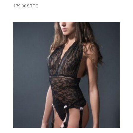
179,00
€
TTC