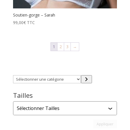
Soutien-gorge – Sarah
99,00
€
TTC
1
2
3
→
Trouver directement ce que vous désirez en utilisant
ces filtres :
Sélectionner
une
catégorie
Tailles
Tailles
Appliquer l
Appliquer