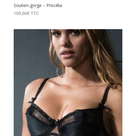
Soutien-gorge – Priscillia
109,00
€
TTC