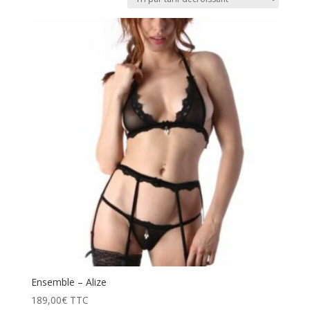
prix
décroissant
Ensemble – Alize
189,00
€
TTC